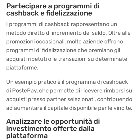
Partecipare a programmi di
cashback e fidelizzazione
I programmi di cashback rappresentano un
metodo diretto di incremento del saldo. Oltre alle
promozioni occasionali, molte aziende offrono
programmi di fidelizzazione che premiano gli
acquisti ripetuti o le transazioni su determinate
piattaforme.
Un esempio pratico è il programma di cashback
di PostePay, che permette di ricevere rimborsi su
acquisti presso partner selezionati, contribuendo
ad aumentare il capitale disponibile per le vincite.
Analizzare le opportunità di
investimento offerte dalla
piattaforma