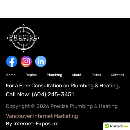
Home
Repipe
Plumbing
About
Rates
Contact
For a Free Consultation on Plumbing & Heating,
Call Now:
(604) 245-3451
Copyright © 2026 Precise Plumbing & Heating
Vancouver Internet Marketing
By Internet-Exposure