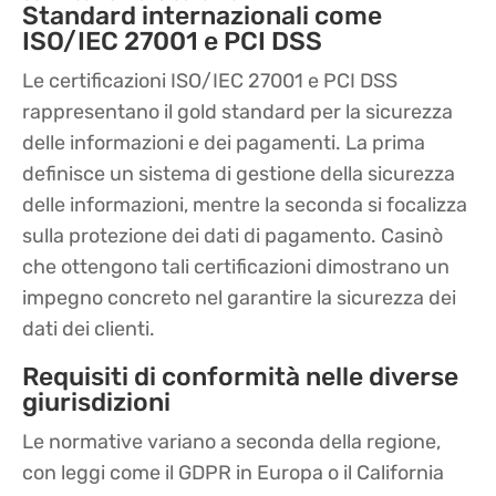
Standard internazionali come
ISO/IEC 27001 e PCI DSS
Le certificazioni ISO/IEC 27001 e PCI DSS
rappresentano il gold standard per la sicurezza
delle informazioni e dei pagamenti. La prima
definisce un sistema di gestione della sicurezza
delle informazioni, mentre la seconda si focalizza
sulla protezione dei dati di pagamento. Casinò
che ottengono tali certificazioni dimostrano un
impegno concreto nel garantire la sicurezza dei
dati dei clienti.
Requisiti di conformità nelle diverse
giurisdizioni
Le normative variano a seconda della regione,
con leggi come il GDPR in Europa o il California