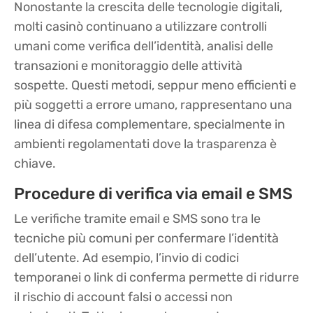
Nonostante la crescita delle tecnologie digitali,
molti casinò continuano a utilizzare controlli
umani come verifica dell’identità, analisi delle
transazioni e monitoraggio delle attività
sospette. Questi metodi, seppur meno efficienti e
più soggetti a errore umano, rappresentano una
linea di difesa complementare, specialmente in
ambienti regolamentati dove la trasparenza è
chiave.
Procedure di verifica via email e SMS
Le verifiche tramite email e SMS sono tra le
tecniche più comuni per confermare l’identità
dell’utente. Ad esempio, l’invio di codici
temporanei o link di conferma permette di ridurre
il rischio di account falsi o accessi non