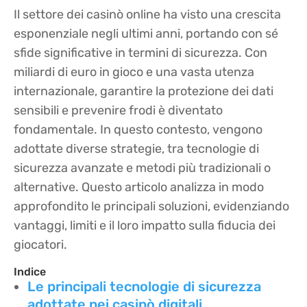
Il settore dei casinò online ha visto una crescita
esponenziale negli ultimi anni, portando con sé
sfide significative in termini di sicurezza. Con
miliardi di euro in gioco e una vasta utenza
internazionale, garantire la protezione dei dati
sensibili e prevenire frodi è diventato
fondamentale. In questo contesto, vengono
adottate diverse strategie, tra tecnologie di
sicurezza avanzate e metodi più tradizionali o
alternative. Questo articolo analizza in modo
approfondito le principali soluzioni, evidenziando
vantaggi, limiti e il loro impatto sulla fiducia dei
giocatori.
Indice
Le principali tecnologie di sicurezza
adottate nei casinò digitali