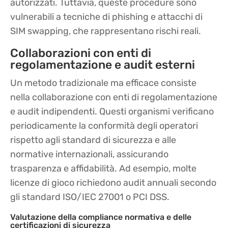
autorizzati. Tuttavia, queste procedure sono
vulnerabili a tecniche di phishing e attacchi di
SIM swapping, che rappresentano rischi reali.
Collaborazioni con enti di
regolamentazione e audit esterni
Un metodo tradizionale ma efficace consiste
nella collaborazione con enti di regolamentazione
e audit indipendenti. Questi organismi verificano
periodicamente la conformità degli operatori
rispetto agli standard di sicurezza e alle
normative internazionali, assicurando
trasparenza e affidabilità. Ad esempio, molte
licenze di gioco richiedono audit annuali secondo
gli standard ISO/IEC 27001 o PCI DSS.
Valutazione della compliance normativa e delle
certificazioni di sicurezza