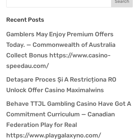
Recent Posts
Gamblers May Enjoy Premium Offers
Today. — Commonwealth of Australia
Collect Bonus https://www.casino-
speedau.com/
Detașare Proces Și A Restricționa RO
Unlock Offer Casino Maximalwins
Behave TTJL Gambling Casino Have Got A
Commitment Curriculum — Canadian
Federation Play for Real
https://www.playgalaxyno.com/