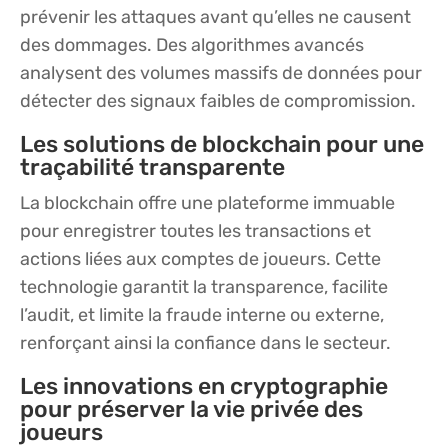
prévenir les attaques avant qu’elles ne causent
des dommages. Des algorithmes avancés
analysent des volumes massifs de données pour
détecter des signaux faibles de compromission.
Les solutions de blockchain pour une
traçabilité transparente
La blockchain offre une plateforme immuable
pour enregistrer toutes les transactions et
actions liées aux comptes de joueurs. Cette
technologie garantit la transparence, facilite
l’audit, et limite la fraude interne ou externe,
renforçant ainsi la confiance dans le secteur.
Les innovations en cryptographie
pour préserver la vie privée des
joueurs