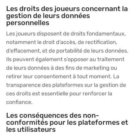
Les droits des joueurs concernant la
gestion de leurs données
personnelles
Les joueurs disposent de droits fondamentaux,
notamment le droit d’accès, de rectification,
d’effacement, et de portabilité de leurs données.
Ils peuvent également s’opposer au traitement
de leurs données à des fins de marketing ou
retirer leur consentement à tout moment. La
transparence des plateformes sur la gestion de
ces droits est essentielle pour renforcer la
confiance.
Les conséquences des non-
conformités pour les plateformes et
les utilisateurs