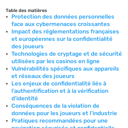
Table des matières
Protection des données personnelles
face aux cybermenaces croissantes
Impact des réglementations françaises
et européennes sur la confidentialité
des joueurs
Technologies de cryptage et de sécurité
utilisées par les casinos en ligne
Vulnérabilités spécifiques aux appareils
et réseaux des joueurs
Les enjeux de confidentialité liés à
l’authentification et à la vérification
d’identité
Conséquences de la violation de
données pour les joueurs et l’industrie
Pratiques recommandées pour une