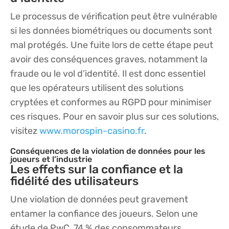
Le processus de vérification peut être vulnérable
si les données biométriques ou documents sont
mal protégés. Une fuite lors de cette étape peut
avoir des conséquences graves, notamment la
fraude ou le vol d’identité. Il est donc essentiel
que les opérateurs utilisent des solutions
cryptées et conformes au RGPD pour minimiser
ces risques. Pour en savoir plus sur ces solutions,
visitez
www.morospin-casino.fr
.
Conséquences de la violation de données pour les
joueurs et l’industrie
Les effets sur la confiance et la
fidélité des utilisateurs
Une violation de données peut gravement
entamer la confiance des joueurs. Selon une
étude de PwC, 74 % des consommateurs