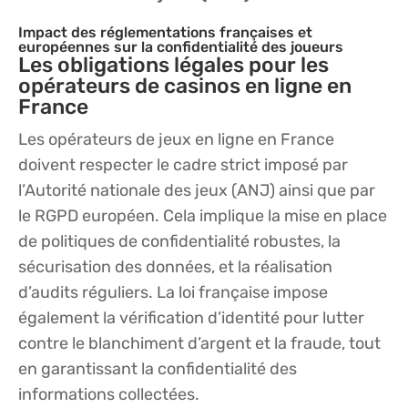
Impact des réglementations françaises et
européennes sur la confidentialité des joueurs
Les obligations légales pour les
opérateurs de casinos en ligne en
France
Les opérateurs de jeux en ligne en France
doivent respecter le cadre strict imposé par
l’Autorité nationale des jeux (ANJ) ainsi que par
le RGPD européen. Cela implique la mise en place
de politiques de confidentialité robustes, la
sécurisation des données, et la réalisation
d’audits réguliers. La loi française impose
également la vérification d’identité pour lutter
contre le blanchiment d’argent et la fraude, tout
en garantissant la confidentialité des
informations collectées.