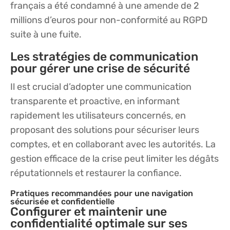
français a été condamné à une amende de 2
millions d’euros pour non-conformité au RGPD
suite à une fuite.
Les stratégies de communication
pour gérer une crise de sécurité
Il est crucial d’adopter une communication
transparente et proactive, en informant
rapidement les utilisateurs concernés, en
proposant des solutions pour sécuriser leurs
comptes, et en collaborant avec les autorités. La
gestion efficace de la crise peut limiter les dégâts
réputationnels et restaurer la confiance.
Pratiques recommandées pour une navigation
sécurisée et confidentielle
Configurer et maintenir une
confidentialité optimale sur ses