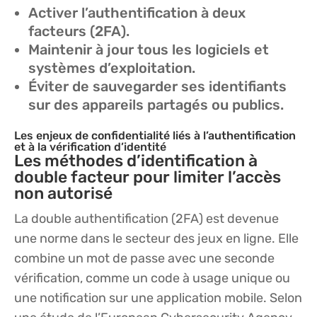
Activer l’authentification à deux
facteurs (2FA).
Maintenir à jour tous les logiciels et
systèmes d’exploitation.
Éviter de sauvegarder ses identifiants
sur des appareils partagés ou publics.
Les enjeux de confidentialité liés à l’authentification
et à la vérification d’identité
Les méthodes d’identification à
double facteur pour limiter l’accès
non autorisé
La double authentification (2FA) est devenue
une norme dans le secteur des jeux en ligne. Elle
combine un mot de passe avec une seconde
vérification, comme un code à usage unique ou
une notification sur une application mobile. Selon