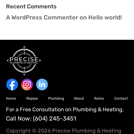
Recent Comments
A WordPress Commenter
on
Hello world!
Home
Repipe
Plumbing
About
Rates
Contact
For a Free Consultation on Plumbing & Heating,
Call Now:
(604) 245-3451
Copyright © 2026 Precise Plumbing & Heating