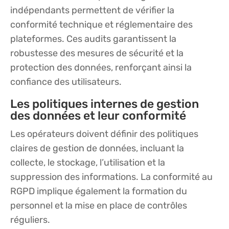
indépendants permettent de vérifier la
conformité technique et réglementaire des
plateformes. Ces audits garantissent la
robustesse des mesures de sécurité et la
protection des données, renforçant ainsi la
confiance des utilisateurs.
Les politiques internes de gestion
des données et leur conformité
Les opérateurs doivent définir des politiques
claires de gestion de données, incluant la
collecte, le stockage, l’utilisation et la
suppression des informations. La conformité au
RGPD implique également la formation du
personnel et la mise en place de contrôles
réguliers.