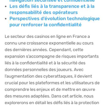
navigation sécurisée et confidentielle
Les défis liés à la transparence et à la
responsabilité des opérateurs
Perspectives d’évolution technologique
pour renforcer la confidentialité
Le secteur des casinos en ligne en France a
connu une croissance exponentielle au cours
des dernières années. Cependant, cette
expansion s’accompagne de risques importants
liés à la confidentialité et à la sécurité des
données personnelles des joueurs. Avec
l’augmentation des cyberattaques, il devient
crucial pour les plateformes et les utilisateurs de
comprendre les enjeux et de mettre en œuvre
des mesures adaptées. Dans cet article, nous
explorerons en détail les défis liés à la protection