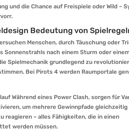
g und die Chance auf Freispiele oder Wild – 
vorr.
eldesign Bedeutung von Spielregel
 versuchen Menschen, durch Täuschung oder Tr
es Sonnenstrahls nach einem Sturm oder eine
ie Spielmechanik grundlegend zu revolutionie
stimmen. Bei Pirots 4 werden Raumportale gen
uf Während eines Power Clash, sorgen für Vari
tivieren, um mehrere Gewinnpfade gleichzeitig
u reagieren – alles Fähigkeiten, die in einen
ttet werden müssen.