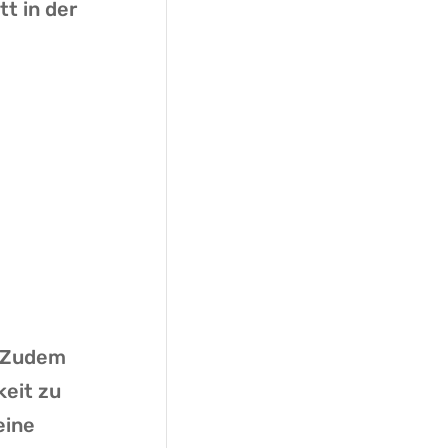
t in der
. Zudem
keit zu
eine