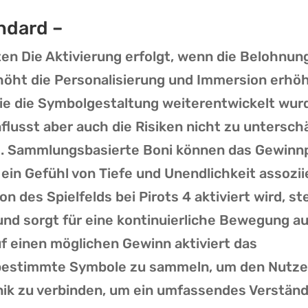
ndard –
n Die Aktivierung erfolgt, wenn die Belohnun
rhöht die Personalisierung und Immersion erh
wie die Symbolgestaltung weiterentwickelt wur
flusst aber auch die Risiken nicht zu untersch
h. Sammlungsbasierte Boni können das Gewinn
ein Gefühl von Tiefe und Unendlichkeit assoziie
des Spielfelds bei Pirots 4 aktiviert wird, ste
 und sorgt für eine kontinuierliche Bewegung a
uf einen möglichen Gewinn aktiviert das
bestimmte Symbole zu sammeln, um den Nutzer 
nik zu verbinden, um ein umfassendes Verständ