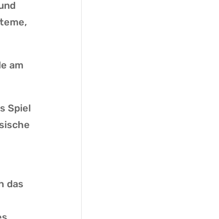
 und
steme,
de am
s Spiel
ssische
h das
es