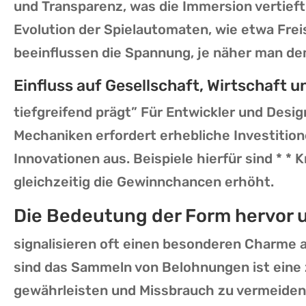
und Transparenz, was die Immersion vertieft 
Evolution der Spielautomaten, wie etwa Freisp
beeinflussen die Spannung, je näher man d
Einfluss auf Gesellschaft, Wirtschaft u
tiefgreifend prägt” Für Entwickler und Desi
Mechaniken erfordert erhebliche Investition
Innovationen aus. Beispiele hierfür sind * * 
gleichzeitig die Gewinnchancen erhöht.
Die Bedeutung der Form hervor 
signalisieren oft einen besonderen Charme a
sind das Sammeln von Belohnungen ist eine z
gewährleisten und Missbrauch zu vermeiden 