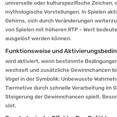
universelle oder kulturspezifische Zeichen,
mythologische Vorstellungen. In Spielen akt
Gehirns, sich durch Veränderungen weiterzu
von Spielen mit höheren RTP – Wert bedeute
ausgelöst werden können.
Funktionsweise und Aktivierungsbedi
wird aktiviert, wenn bestimmte Bedingungen 
wechselt und zusätzliche Gewinnchancen bie
Vögel in der Symbolik: Unbewusste Wahrn
Tiermotive durch schnelle Verarbeitung im G
Steigerung der Gewinnchancen spielt. Beso
slot.