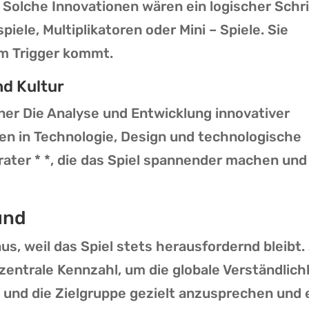
Solche Innovationen wären ein logischer Schrit
iele, Multiplikatoren oder Mini – Spiele. Sie
em Trigger kommt.
nd Kultur
gner Die Analyse und Entwicklung innovativer
en in Technologie, Design und technologische
Krater * *, die das Spiel spannender machen und
und
us, weil das Spiel stets herausfordernd bleibt
entrale Kennzahl, um die globale Verständlich
und die Zielgruppe gezielt anzusprechen und 