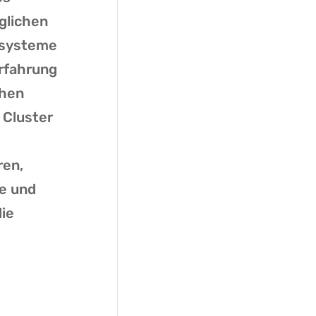
öglichen
gssysteme
Erfahrung
chen
 Cluster
ren,
te und
die