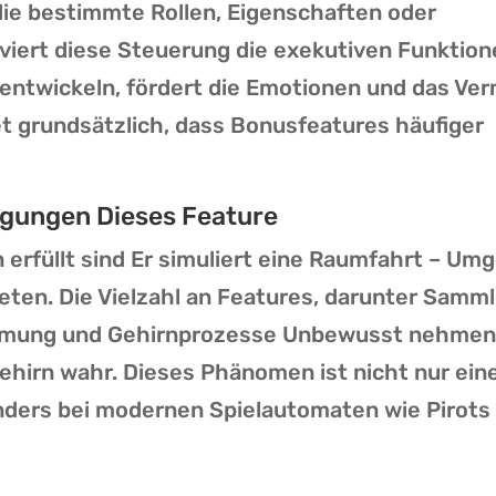
 die bestimmte Rollen, Eigenschaften oder
iviert diese Steuerung die exekutiven Funktio
entwickeln, fördert die Emotionen und das Ve
t grundsätzlich, dass Bonusfeatures häufiger
ngungen Dieses Feature
erfüllt sind Er simuliert eine Raumfahrt – Um
ten. Die Vielzahl an Features, darunter Samml
ehmung und Gehirnprozesse Unbewusst nehmen
ehirn wahr. Dieses Phänomen ist nicht nur ein
nders bei modernen Spielautomaten wie Pirots